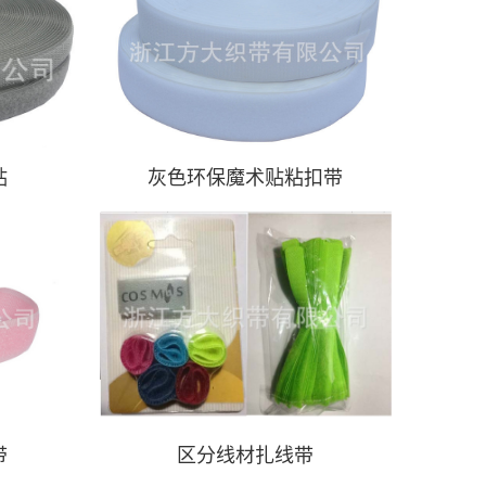
贴
灰色环保魔术贴粘扣带
带
区分线材扎线带