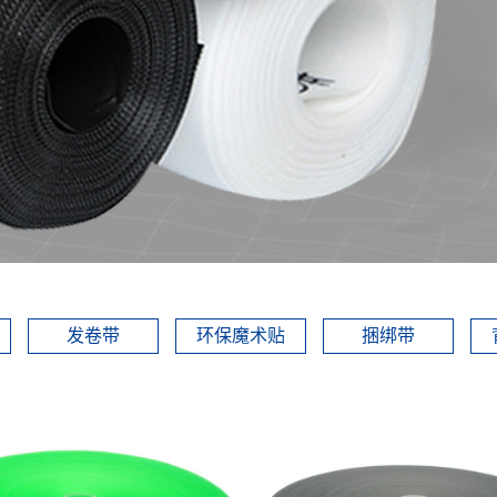
发卷带
环保魔术贴
捆绑带