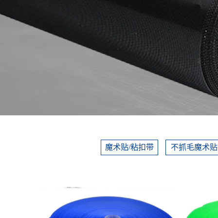
魔术贴/粘扣带
不抓毛魔术贴