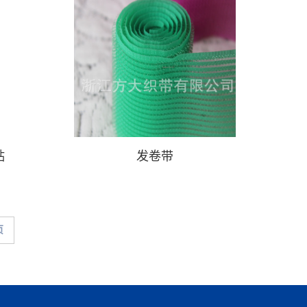
贴
发卷带
页