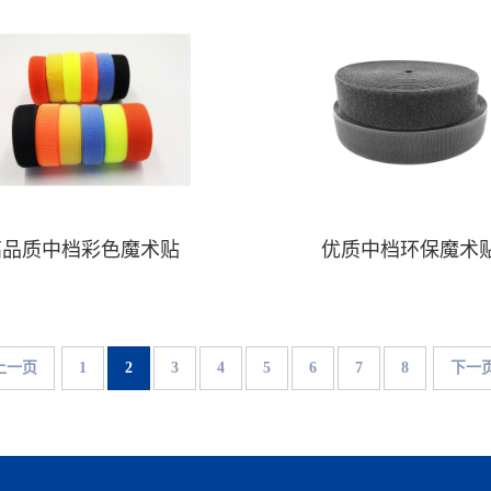
高品质中档彩色魔术贴
优质中档环保魔术
上一页
1
2
3
4
5
6
7
8
下一